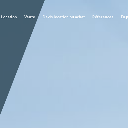
Location
Vente
Devis location ou achat
Références
En 