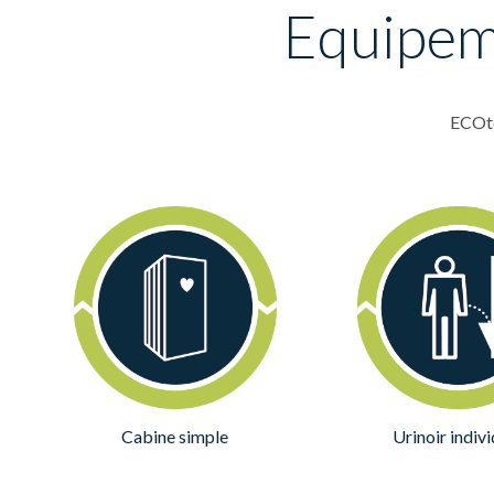
Equipeme
ECOte
Cabine simple
Urinoir indiv